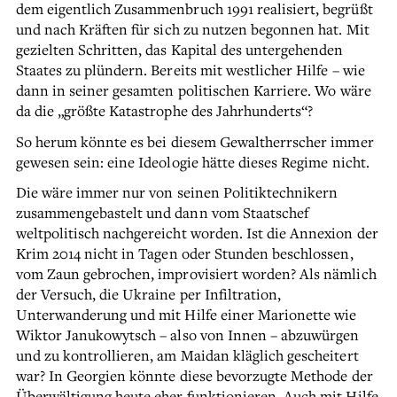
dem eigentlich Zusammenbruch 1991 realisiert, begrüßt
und nach Kräften für sich zu nutzen begonnen hat. Mit
gezielten Schritten, das Kapital des untergehenden
Staates zu plündern. Bereits mit westlicher Hilfe – wie
dann in seiner gesamten politischen Karriere. Wo wäre
da die „größte Katastrophe des Jahrhunderts“?
So herum könnte es bei diesem Gewaltherrscher immer
gewesen sein: eine Ideologie hätte dieses Regime nicht.
Die wäre immer nur von seinen Politiktechnikern
zusammengebastelt und dann vom Staatschef
weltpolitisch nachgereicht worden. Ist die Annexion der
Krim 2014 nicht in Tagen oder Stunden beschlossen,
vom Zaun gebrochen, improvisiert worden? Als nämlich
der Versuch, die Ukraine per Infiltration,
Unterwanderung und mit Hilfe einer Marionette wie
Wiktor Janukowytsch – also von Innen – abzuwürgen
und zu kontrollieren, am Maidan kläglich gescheitert
war? In Georgien könnte diese bevorzugte Methode der
Überwältigung heute eher funktionieren. Auch mit Hilfe