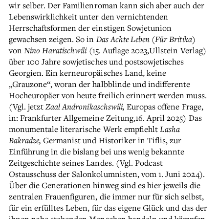
wir selber. Der Familienroman kann sich aber auch der
Lebenswirklichkeit unter den vernichtenden
Herrschaftsformen der einstigen Sowjetunion
gewachsen zeigen. So in
Das Achte Leben (Für Britika)
von
Nino Haratischwili
(15. Auflage 2023,Ullstein Verlag)
über 100 Jahre sowjetisches und postsowjetisches
Georgien. Ein kerneuropäisches Land, keine
„Grauzone“, woran der halbblinde und indifferente
Hocheuropäer von heute freilich erinnert werden muss.
(Vgl. jetzt
Zaal Andronikaschswili,
Europas offene Frage,
in: Frankfurter Allgemeine Zeitung,16. April 2025) Das
monumentale literarische Werk empfiehlt
Lasha
Bakradze,
Germanist und Historiker in Tiflis, zur
Einführung in die bislang bei uns wenig bekannte
Zeitgeschichte seines Landes. (Vgl. Podcast
Ostausschuss der Salonkolumnisten, vom 1. Juni 2024).
Über die Generationen hinweg sind es hier jeweils die
zentralen Frauenfiguren, die immer nur für sich selbst,
für ein erfülltes Leben, für das eigene Glück und das der
ihnen nahe stehenden Menschen handeln und kämpfen.