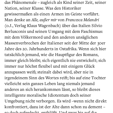
das Phänomenale – zugleich als Kind seiner Zeit, seiner
Nation, seiner Klasse. Was den Historiker
gewissermaßen als einen Armen im Geiste vorführt.
Man denke an
Alle, außer mir
von
Francesca Melandri
(o.J., Verlag Klaus Wagenbach) über das Italien Silvio
Berlusconis und seinen Umgang mit dem Faschismus:
mit dem Völkermord und den anderen unsäglichen
Massenverbrechen der Italiener seit der Mitte der 30er
Jahre des 20. Jahrhunderts in Ostafrika. Wenn sich hier
tatsächlich jemand, wie die Hauptfigur des Romans,
immer gleich bleibt; sich eigentlich nie entwickelt; sich
immer nur höchst flexibel und mit einigem Glück
anzupassen weiß; steinalt dabei wird, aber nie in
irgendeinem Sinn des Wortes reift; bis auf eine Tochter
vielleicht sein ganzes Leben lang niemals jemand
anderes an sich herankommen lässt, so bleibt dieses
intelligente moralische Idiotentum doch seiner
Umgebung nicht verborgen. Es wird –wenn nicht direkt
konfrontiert, dazu ist der Alte dann schon zu dement –
so doch aufgedeckt, entblößt. Und zwar bis auf die