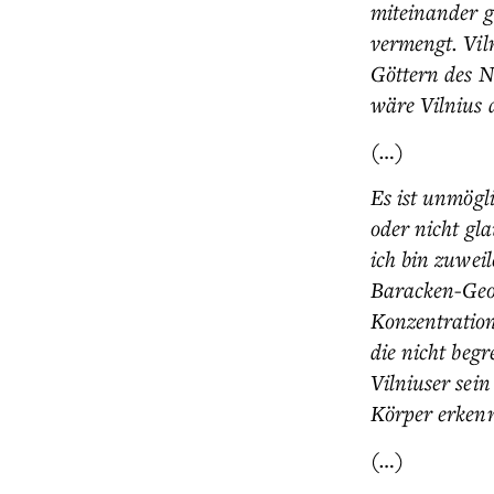
miteinander g
vermengt. Vil
Göttern des N
wäre Vilnius d
(…)
Es ist unmögl
oder nicht gla
ich bin zuwei
Baracken-Geom
Konzentration
die nicht begr
Vilniuser sei
Körper erkenn
(…)