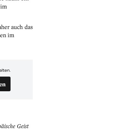
 im
daher auch das
hen im
alten.
en
päische Geist