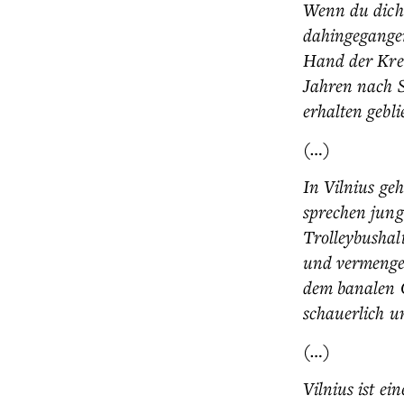
Wenn du dich 
dahingegangen
Hand der Kreu
Jahren nach S
erhalten gebli
(…)
In Vilnius ge
sprechen jun
Trolleybushal
und vermenge
dem banalen G
schauerlich u
(…)
Vilnius ist ei