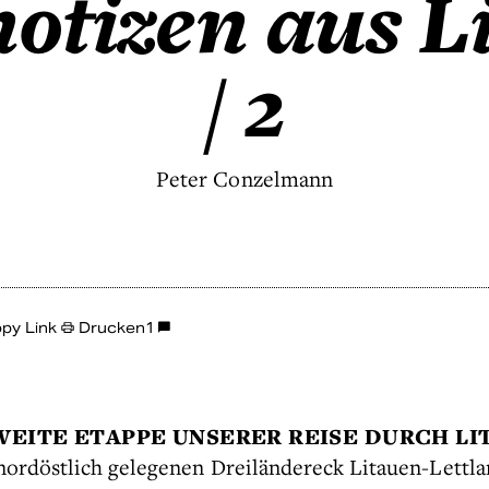
notizen aus L
/ 2
Peter Conzelmann
py Link
Drucken
1
WEITE ETAPPE UNSERER REISE DURCH L
nordöstlich gelegenen Dreiländereck Litauen-Lettla