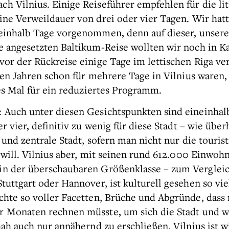
h Vilnius. Einige Reiseführer empfehlen für die li
ine Verweildauer von drei oder vier Tagen. Wir hat
neinhalb Tage vorgenommen, denn auf dieser, unsere
e angesetzten Baltikum-Reise wollten wir noch in K
or der Rückreise einige Tage im lettischen Riga ve
gen Jahren schon für mehrere Tage in Vilnius waren,
es Mal für ein reduziertes Programm.
 Auch unter diesen Gesichtspunkten sind eineinhal
r vier, definitiv zu wenig für diese Stadt – wie über
 und zentrale Stadt, sofern man nicht nur die touris
n will. Vilnius aber, mit seinen rund 612.000 Einwo
n der überschaubaren Größenklasse – zum Vergleic
tuttgart oder Hannover, ist kulturell gesehen so vie
chte so voller Facetten, Brüche und Abgründe, dass
 Monaten rechnen müsste, um sich die Stadt und w
hah auch nur annähernd zu erschließen. Vilnius ist 