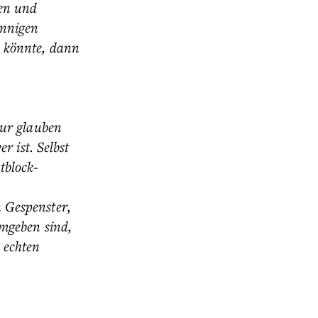
ßen und
innigen
n könnte, dann
nur glauben
r ist. Selbst
tblock-
n Gespenster,
umgeben sind,
 echten