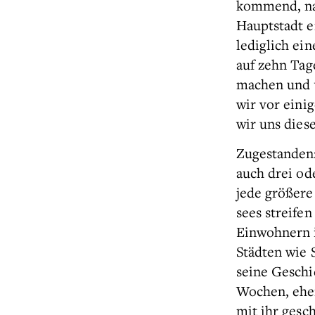
kommend, nac
Hauptstadt e
lediglich ei
auf zehn Tag
machen und v
wir vor eini
wir uns dies
Zugestanden:
auch drei ode
jede größere
sees streife
Einwohnern i
Städten wie S
seine Geschi
Wochen, eher
mit ihr gesc