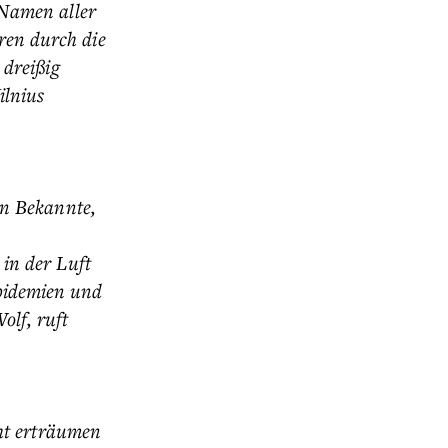
 Namen aller
ren durch die
 dreißig
ilnius
en Bekannte,
 in der Luft
pidemien und
olf, ruft
cht erträumen