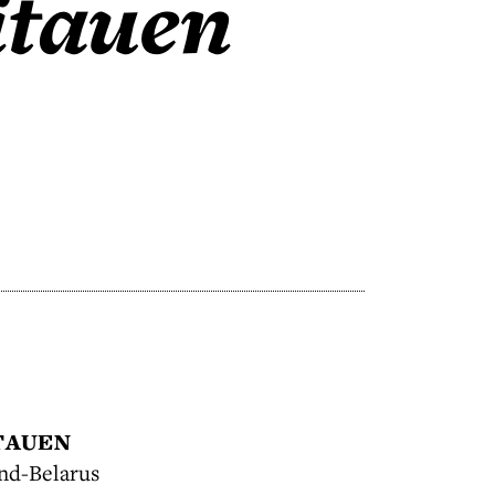
itauen
ITAUEN
nd-Belarus