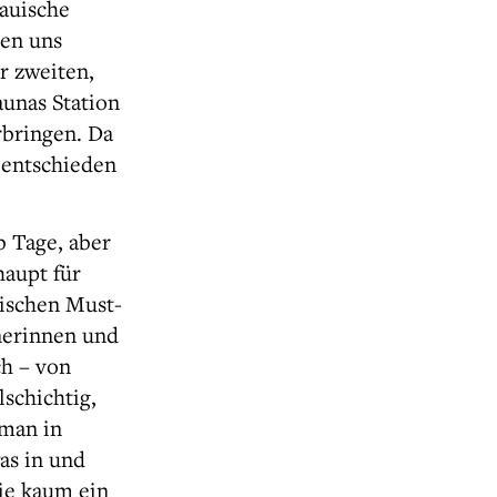
tauische
ten uns
r zweiten,
aunas Station
rbringen. Da
 entschieden
b Tage, aber
haupt für
tischen Must-
hnerinnen und
h – von
lschichtig,
 man in
as in und
wie kaum ein