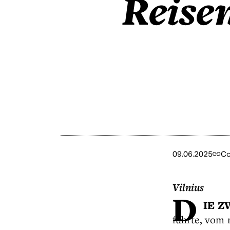
Reise
09.06.2025
Co
Vilnius
D
IE Z
führte, vom 