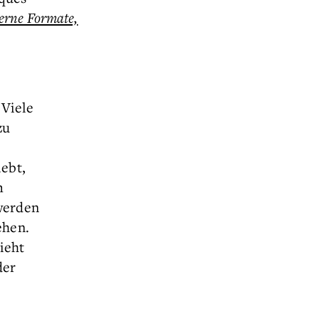
erne Formate,
 Viele
zu
ebt,
m
 werden
ehen.
ieht
der