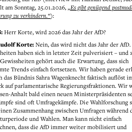
lt am Sonntag, 25.01.2026,
„Es gibt genügend postmod
rung zu verhindern.“
):
:
Herr Korte, wird 2026 das Jahr der AfD?
udolf Korte:
Nein, das wird nicht das Jahr der AfD.
eiten haben sich in letzter Zeit pulverisiert – und 
 Gewissheiten gehört auch die Erwartung, dass sich
mte Trends einfach fortsetzen. Wir haben gerade erl
ch das Bündnis Sahra Wagenknecht faktisch auflöst i
ck auf parlamentarische Regierungsfraktionen. Wir
hsen-Anhalt bald einen neuen Ministerpräsidenten s
mpfe sind oft Umfragekämpfe. Die Wahlforschung s
einen Zusammenhang zwischen Umfragen während 
aturperiode und Wahlen. Man kann nicht einfach
chnen, dass die AfD immer weiter mobilisiert und