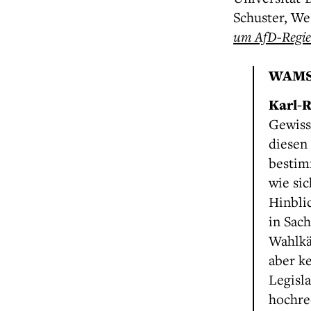
Schuster, We
um AfD-Regie
WAMS
Karl-R
Gewissh
diesen
bestim
wie si
Hinbli
in Sac
Wahlkä
aber k
Legisl
hochre