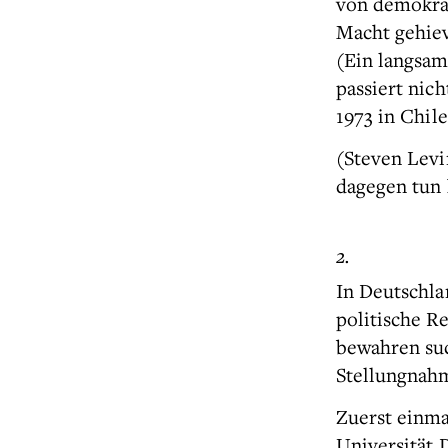
von demokrat
Macht gehiev
(Ein langsam
passiert nic
1973 in Chile
(Steven Levi
dagegen tun 
2.
In Deutschla
politische R
bewahren suc
Stellungnahm
Zuerst einma
Universität 