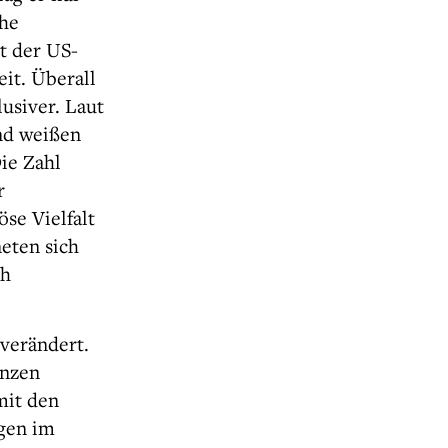
che
t der US-
eit. Überall
usiver. Laut
nd weißen
ie Zahl
r
öse Vielfalt
neten sich
ch
verändert.
enzen
mit den
gen im