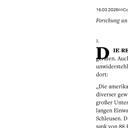
16.03.2026
Co
Forschung und
1.
D
IE R
geraten. Auc
unwiderstehl
dort:
„Die amerika
diverser gew
großer Unter
langen Einwa
Schleusen. D
sank von 88 