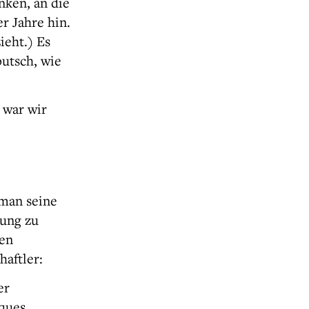
nken, an die
r Jahre hin.
ieht.) Es
putsch, wie
 war wir
 man seine
lung zu
uen
aftler:
er
cques