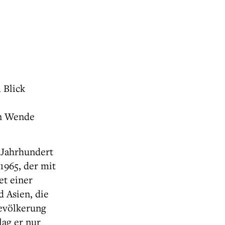
 Blick
en Wende
. Jahrhundert
1965, der mit
et einer
 Asien, die
Bevölkerung
lag er nur