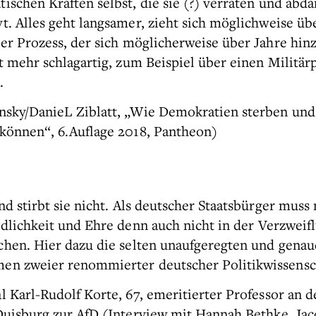
ischen Kräften selbst, die sie (?) verraten und abda
t. Alles geht langsamer, zieht sich möglichweise übe
er Prozess, der sich möglicherweise über Jahre hinz
ht mehr schlagartig, zum Beispiel über einen Militär
.
nsky/DanieL Ziblatt, „Wie Demokratien sterben und
können“, 6.Auflage 2018, Pantheon)
nd stirbt sie nicht. Als deutscher Staatsbürger muss
edlichkeit und Ehre denn auch nicht in der Verzweif
hen. Hier dazu die selten unaufgeregten und gena
en zweier renommierter deutscher Politikwissensch
l Karl-Rudolf Korte, 67, emeritierter Professor an d
Duisburg zur AfD (Interview mit Hannah Bethke, Ja