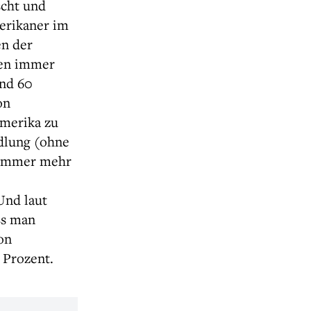
scht und
erikaner im
n der
den immer
nd 60
on
Amerika zu
dlung (ohne
 immer mehr
Und laut
ss man
on
 Prozent.