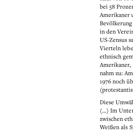
bei 58 Proze
Amerikaner 
Bevölkerung 
in den Verei
US-Zensus sa
Vierteln leb
ethnisch gem
Amerikaner, d
nahm zu: Ame
1976 noch üb
(protestanti
Diese Umwälz
(…) Im Unter
zwischen eth
Weißen als S