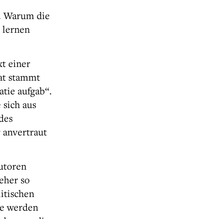
t. Warum die
 lernen
t einer
tat stammt
tie aufgab“.
 sich aus
ndes
 anvertraut
utoren
 eher so
itischen
ie werden