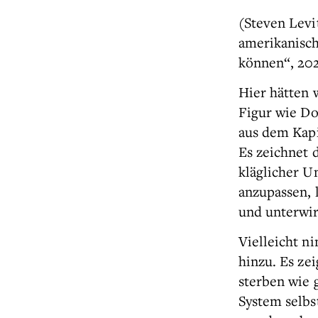
(Steven Levi
amerikanisch
können“, 202
Hier hätten 
Figur wie Do
aus dem Kapi
Es zeichnet d
kläglicher U
anzupassen,
und unterwir
Vielleicht n
hinzu. Es ze
sterben wie 
System selbs