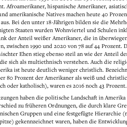
nt. Afroamerikaner, hispanische Amerikaner, asiatis
und amerikanische Natives machen heute 40 Prozen
aus. Bei den unter 18-Jährigen bilden sie die Mehrh
nigten Staaten wurden Wohnviertel und Schulen inkl
nk der Anteil weißer Amerikaner, die in überwiege
en, zwischen 1990 und 2020 von 78 auf 44 Prozent. D
ischter Ehen stieg ebenso steil an wie der Anteil de
ie sich als multiethnisch verstehen. Auch die religi
rika ist heute deutlich weniger christlich. Bezeich
er 80 Prozent der Amerikaner als weiß und christli
sch oder katholisch), waren es 2016 noch 43 Prozent.
ungen haben die politische Landschaft in Amerika 
schied zu früheren Ordnungen, die durch klare Gr
nischen Gruppen und eine festgefügte Hierarchie (
pitze) gekennzeichnet waren, haben die Entwicklun