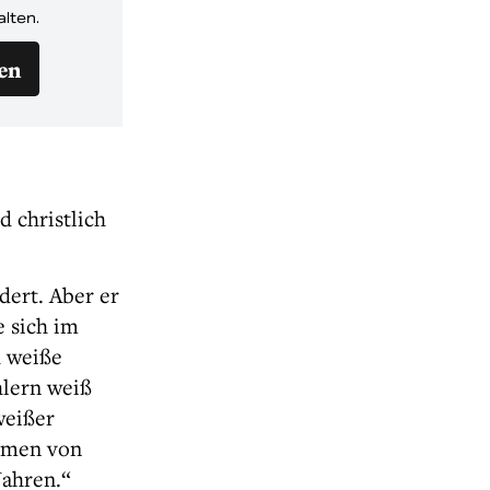
alten.
en
 christlich
dert. Aber er
e sich im
d weiße
hlern weiß
weißer
ommen von
Jahren.“