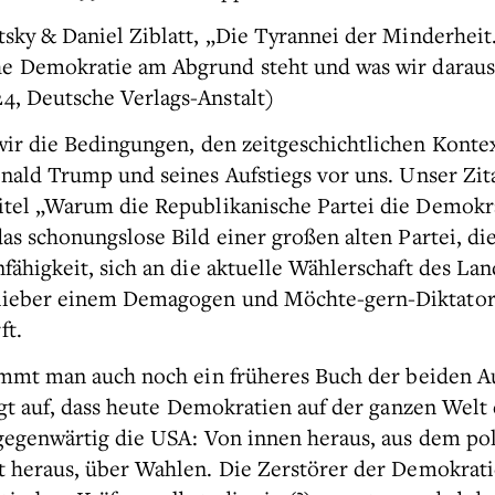
tsky & Daniel Ziblatt, „Die Tyrannei der Minderhei
e Demokratie am Abgrund steht und was wir daraus
4, Deutsche Verlags-Anstalt)
wir die Bedingungen, den zeitgeschichtlichen Kontex
nald Trump und seines Aufstiegs vor uns. Unser Zi
tel „Warum die Republikanische Partei die Demokra
as schonungslose Bild einer großen alten Partei, die
nfähigkeit, sich an die aktuelle Wählerschaft des La
 lieber einem Demagogen und Möchte-gern-Diktator
ft.
immt man auch noch ein früheres Buch der beiden A
igt auf, dass heute Demokratien auf der ganzen Welt
gegenwärtig die USA: Von innen heraus, aus dem pol
t heraus, über Wahlen. Die Zerstörer der Demokrat