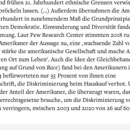
nd frühen 21. Jahrhundert ethnische Grenzen verwi
 bröckeln lassen. (…) Außerdem übernahmen die Am
ahrhundert in zunehmendem Maß die Grundprinzipie
chen Demokratie. Einwanderung und Diversität fan
mung. Laut Pew Research Center stimmten 2018 ru
Amerikaner der Aussage zu, eine ‚wachsende Zahl v
stärke die amerikanische Gesellschaft und mache 
en Ort zum Leben‘. Auch die Idee der Gleichbehan
ung auf Grund von
Race
) fand bei den Amerikanern
3 befürworteten nur 35 Prozent von ihnen eine
chrift, die Diskriminierung beim Hauskauf verbot. 
 der Anteil der Amerikaner, die überzeugt waren, da
errechtsgesetze brauche, um die Diskriminierung v
 verringern, zwischen 2003 und 2020 von 26 auf 60