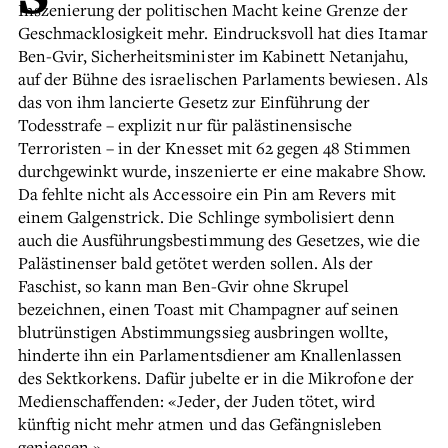
Inszenierung der politischen Macht keine Grenze der
Geschmacklosigkeit mehr. Eindrucksvoll hat dies Itamar
Ben-Gvir, Sicherheitsminister im Kabinett Netanjahu,
auf der Bühne des israelischen Parlaments bewiesen. Als
das von ihm lancierte Gesetz zur Einführung der
Todesstrafe – explizit nur für palästinensische
Terroristen – in der Knesset mit 62 gegen 48 Stimmen
durchgewinkt wurde, inszenierte er eine makabre Show.
Da fehlte nicht als Accessoire ein Pin am Revers mit
einem Galgenstrick. Die Schlinge symbolisiert denn
auch die Ausführungsbestimmung des Gesetzes, wie die
Palästinenser bald getötet werden sollen. Als der
Faschist, so kann man Ben-Gvir ohne Skrupel
bezeichnen, einen Toast mit Champagner auf seinen
blutrünstigen Abstimmungssieg ausbringen wollte,
hinderte ihn ein Parlamentsdiener am Knallenlassen
des Sektkorkens. Dafür jubelte er in die Mikrofone der
Medienschaffenden: «Jeder, der Juden tötet, wird
künftig nicht mehr atmen und das Gefängnisleben
geniessen.»