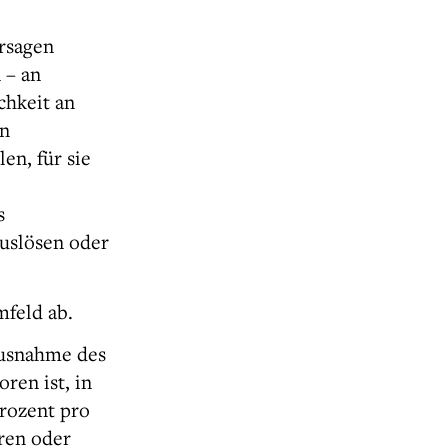
ersagen
 – an
chkeit an
en
en, für sie
s
auslösen oder
feld ab.
Ausnahme des
ren ist, in
rozent pro
eren oder