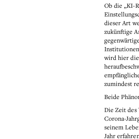
Ob die „KI-R
Einstellungs
dieser Art w
zukünftige A
gegenwärtig
Institutionen
wird hier di
heraufbeschw
empfängliche
zumindest re
Beide Phäno
Die Zeit des
Corona-Jahrg
seinem Lebe
Jahr erfahre