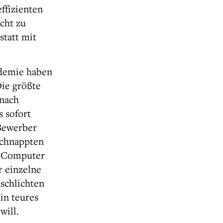
effizienten
cht zu
statt mit
ndemie haben
Die größte
 nach
 sofort
 Bewerber
schnappten
m Computer
r einzelne
schlichten
in teures
will.