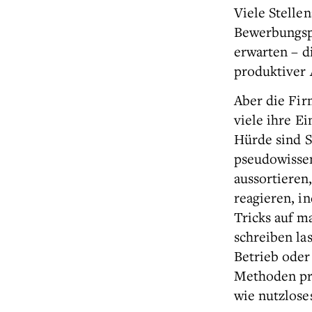
Viele Stelle
Bewerbungspr
erwarten – d
produktiver A
Aber die Fir
viele ihre E
Hürde sind S
pseudowissen
aussortieren
reagieren, i
Tricks auf m
schreiben la
Betrieb oder
Methoden pro
wie nutzlose