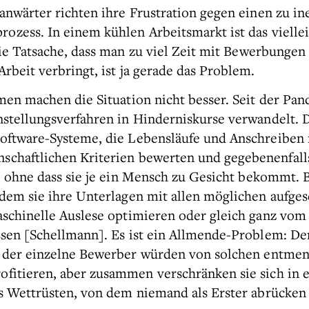
nanwärter richten ihre Frustration gegen einen zu in
ozess. In einem kühlen Arbeitsmarkt ist das viellei
ie Tatsache, dass man zu viel Zeit mit Bewerbungen 
rbeit verbringt, ist ja gerade das Problem.
men machen die Situation nicht besser. Seit der Pa
instellungsverfahren in Hinderniskurse verwandelt. 
oftware-Systeme, die Lebensläufe und Anschreiben
schaftlichen Kriterien bewerten und gegebenenfalls
, ohne dass sie je ein Mensch zu Gesicht bekommt.
ndem sie ihre Unterlagen mit allen möglichen aufge
aschinelle Auslese optimieren oder gleich ganz vo
ssen [Schellmann]. Es ist ein Allmende-Problem: De
 der einzelne Bewerber würden von solchen entmen
fitieren, aber zusammen verschränken sie sich in e
s Wettrüsten, von dem niemand als Erster abrücken 