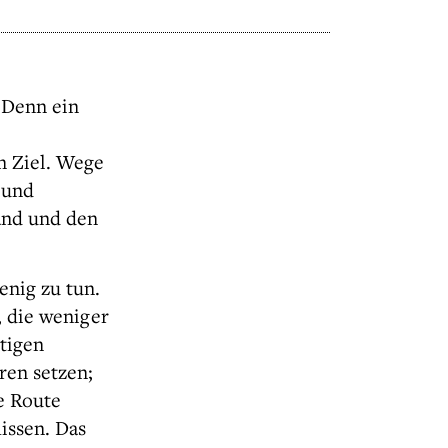
. Denn ein
n Ziel. Wege
 und
and und den
enig zu tun.
, die weniger
tigen
ren setzen;
he Route
missen. Das