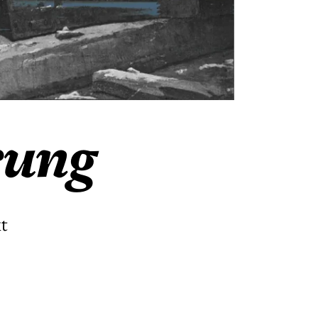
rung
t