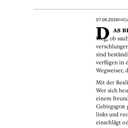
07.06.2026
Co
D
AS B
Weg, ob saub
verschlungen
sind beständ
verfügen in 
Wegweiser, d
Mit der Real
Wer sich heut
einem freund
Gebirgsgrat 
links und re
einschlägt od