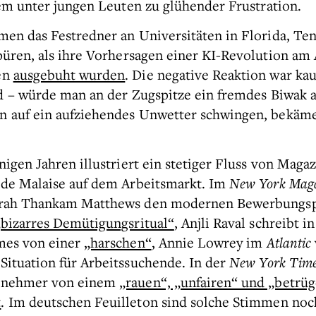
lem unter jungen Leuten zu glühender Frustration.
men das Festredner an Universitäten in Florida, Te
püren, als ihre Vorhersagen einer KI-Revolution am 
en
ausgebuht wurden
. Die negative Reaktion war ka
d – würde man an der Zugspitze ein fremdes Biwak
n auf ein aufziehendes Unwetter schwingen, bekäm
nigen Jahren illustriert ein stetiger Fluss von Maga
de Malaise auf dem Arbeitsmarkt. Im
New York Mag
arah Thankam Matthews den modernen Bewerbungsp
„bizarres Demütigungsritual“
, Anjli Raval schreibt in
mes von einer
„harschen“
, Annie Lowrey im
Atlantic
Situation für Arbeitssuchende. In der
New York Tim
ilnehmer von einem
„rauen“, „unfairen“ und „betrü
t
. Im deutschen Feuilleton sind solche Stimmen noc