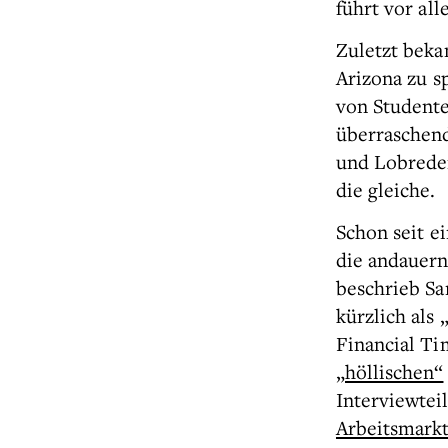
führt vor al
Zuletzt beka
Arizona zu s
von Student
überraschen
und Lobrede
die gleiche.
Schon seit ei
die andauern
beschrieb S
kürzlich als
Financial Ti
„höllischen“
Interviewte
Arbeitsmark