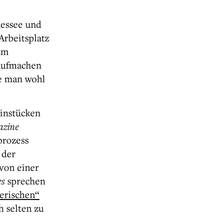
nessee und
Arbeitsplatz
um
 aufmachen
e man wohl
zinstücken
azine
rozess
 der
von einer
es
sprechen
gerischen“
h selten zu