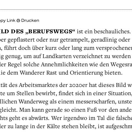
py Link
Drucken
ILD DES „BERUFSWEGS“
ist ein beschauliches
er gepflastert oder nur getrampelt, geradlinig oder
, führt doch über kurz oder lang zum versprochene
ig genug, um auf Landkarten verzeichnet zu werden
der Regel solche Annehmlichkeiten wie den Wegesr
ie dem Wanderer Rast und Orientierung bieten.
ität des Arbeitsmarktes der 2020er hat dieses Bild w
e um Stellen bewirbt, findet sich in einer Situation
lichen Wanderweg als einem messerscharfen, unste
gleicht. Man kann gerade so einen Fuß vor den ande
chts geht es abwärts. Wer irgendwo im Tal die falsc
er zu lange in der Kälte stehen bleibt, ist aufgesch