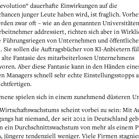
evolution“ dauerhafte Einwirkungen auf die
chancen junger Leute haben wird, ist fraglich. Vorh
erden zwar oft – wie an den genannten Universitäten
rbeitnehmer addressiert, richten sich aber in Wirkli
e Führungsriegen von Unternehmen und öffentlich
. Sie sollen die Auftragsbücher von KI-Anbietern füll
e alte Fantasie des mitarbeiterlosen Unternehmens
oren. Aber diese Fantasie kann in den Händen eine
n Managers schnell sehr echte Einstellungsstopps 
chtfertigen.
mene spielen sich in einem zunehmend düsteren Um
 Wirtschaftswachstums scheint vorbei zu sein: Mit 
angs hat niemand, der seit 2012 in Deutschland gebo
n ein Durchschnittswachstum von mehr als einem P
n, jüngere tendenziell weniger. Viele Firmen stagni